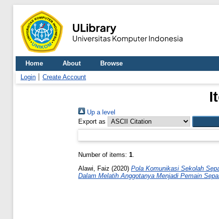
Home
About
Browse
Login
Create Account
I
Up a level
Export as
Number of items:
1
.
Alawi, Faiz
(2020)
Pola Komunikasi Sekolah Sepa
Dalam Melatih Anggotanya Menjadi Pemain Sepak