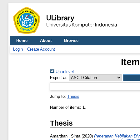
Home
About
Browse
Login
Create Account
Item
Up a level
Export as
Jump to:
Thesis
Number of items:
1
.
Thesis
Amarthani, Sinta
(2020)
Penetapan Kebijakan Div