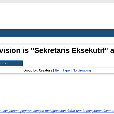
ision is "Sekretaris Eksekutif" 
Group by:
Creators
|
Item Type
|
No Grouping
sulan jabatan pegawai dengan menggunakan daftar urut kepangkatan dalam m