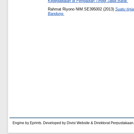
Kepegawaian di Pengadian Tinggi Jawa Barat.
Rahmat Riyono NIM.SE395002
(2013)
Suatu tinj
Bandung.
Engine by Eprints. Developed by Divisi Website & Direktorat Perpustakaan