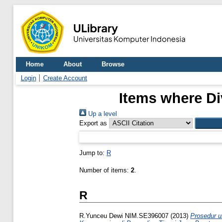
Home
About
Browse
Login
Create Account
Items where Div
Up a level
Export as
Jump to:
R
Number of items:
2
.
R
R.Yunceu Dewi NIM.SE396007
(2013)
Prosedur u