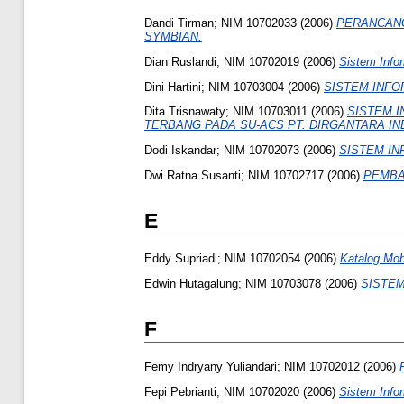
Dandi Tirman; NIM 10702033
(2006)
PERANCANG
SYMBIAN.
Dian Ruslandi; NIM 10702019
(2006)
Sistem Info
Dini Hartini; NIM 10703004
(2006)
SISTEM INFO
Dita Trisnawaty; NIM 10703011
(2006)
SISTEM 
TERBANG PADA SU-ACS PT. DIRGANTARA IN
Dodi Iskandar; NIM 10702073
(2006)
SISTEM IN
Dwi Ratna Susanti; NIM 10702717
(2006)
PEMBA
E
Eddy Supriadi; NIM 10702054
(2006)
Katalog Mob
Edwin Hutagalung; NIM 10703078
(2006)
SISTEM
F
Femy Indryany Yuliandari; NIM 10702012
(2006)
Fepi Pebrianti; NIM 10702020
(2006)
Sistem Info