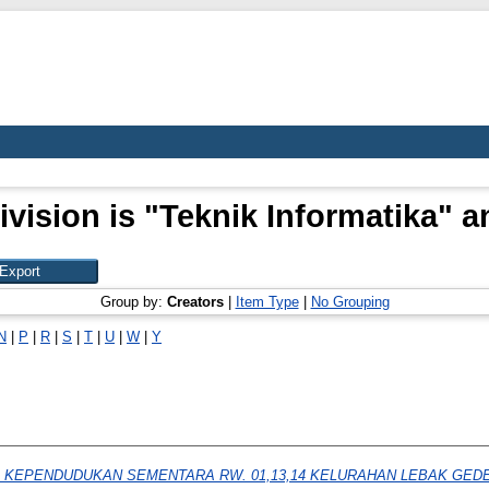
vision is "Teknik Informatika" a
Group by:
Creators
|
Item Type
|
No Grouping
N
|
P
|
R
|
S
|
T
|
U
|
W
|
Y
I KEPENDUDUKAN SEMENTARA RW. 01,13,14 KELURAHAN LEBAK GE