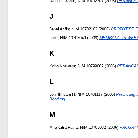
Iwan Riswanto; NIM 10702707
(2006)
PERANCAN
J
Jenal Arifin; NIM 10702102
(2006)
PROTOTIPE 
Juhli; NIM 10703049
(2006)
MEMBANGUN WEBSI
K
Koko Koswara; NIM 10799062
(2006)
PERANCAN
L
Leni Ikhsani H; NIM 10701117
(2006)
Perancangan
Bandung.
M
Mira Citra Fiana; NIM 10703032
(2006)
PROGRAM