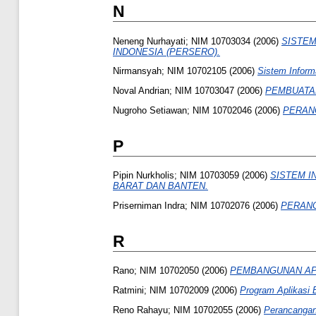
N
Neneng Nurhayati; NIM 10703034
(2006)
SISTEM
INDONESIA (PERSERO).
Nirmansyah; NIM 10702105
(2006)
Sistem Infor
Noval Andrian; NIM 10703047
(2006)
PEMBUATA
Nugroho Setiawan; NIM 10702046
(2006)
PERAN
P
Pipin Nurkholis; NIM 10703059
(2006)
SISTEM I
BARAT DAN BANTEN.
Priserniman Indra; NIM 10702076
(2006)
PERANC
R
Rano; NIM 10702050
(2006)
PEMBANGUNAN AP
Ratmini; NIM 10702009
(2006)
Program Aplikas
Reno Rahayu; NIM 10702055
(2006)
Perancangan