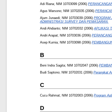
Adi Riana; NIM 10703099
(2006)
PERANCANGAN 
Agus Warsono; NIM 10702035
(2006)
PERANCAN
Ajum Junaedi; NIM 10703039
(2006)
PROGRAM A
ADMINISTRASI SURVEY DAN PEMASARAN.
Andi Ahdianto; NIM 10702032
(2006)
APLIKASI 
Andri Arapat; NIM 10703036
(2006)
PERANCANGA
Asep Kurnia; NIM 10703098
(2006)
PEMBANGUNA
B
Beni Indra Sagita; NIM 10702047
(2006)
PEMBAN
Budi Saptono; NIM 10702031
(2006)
Perangkat Aj
C
Cucu Rahmat; NIM 10702003
(2006)
Program Apl
D