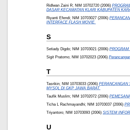
Ridlwan Zaini R; NIM 10702720
(2006)
PROGRAM 
DASAR KECAMATAN KLARI KABUPATEN KAR
Riyanti Efendi; NIM 10703027
(2006)
PERANCAN
INTERFACE FLASH MOVIE.
S
Setiady Digdo; NIM 10703021
(2006)
PROGRAM 
Sigit Pratomo; NIM 10702023
(2006)
Perancangan
T
Tasrikin; NIM 10703033
(2006)
PERANCANGAN 
MYSQL DI GKP JAWA BARAT.
Taufik Muslim; NIM 10702072
(2006)
PEMESANAN
Ticha L Rachmayandhi; NIM 10703037
(2006)
PR
Triyantoro; NIM 10703093
(2006)
SISTEM INFOR
U