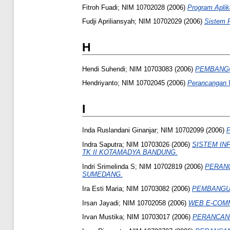
Fitroh Fuadi; NIM 10702028
(2006)
Program Aplik
Fudji Apriliansyah; NIM 10702029
(2006)
Sistem P
H
Hendi Suhendi; NIM 10703083
(2006)
PEMBANGU
Hendriyanto; NIM 10702045
(2006)
Perancangan 
I
Inda Ruslandani Ginanjar; NIM 10702099
(2006)
Indra Saputra; NIM 10703026
(2006)
SISTEM IN
TK II KOTAMADYA BANDUNG.
Indri Srimelinda S; NIM 10702819
(2006)
PERANC
SUMEDANG.
Ira Esti Maria; NIM 10703082
(2006)
PEMBANGUN
Irsan Jayadi; NIM 10702058
(2006)
WEB E-COMM
Irvan Mustika; NIM 10703017
(2006)
PERANCANG