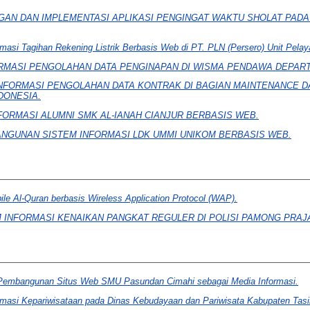
AN DAN IMPLEMENTASI APLIKASI PENGINGAT WAKTU SHOLAT PADA
rmasi Tagihan Rekening Listrik Berbasis Web di PT. PLN (Persero) Unit Pel
RMASI PENGOLAHAN DATA PENGINAPAN DI WISMA PENDAWA DEPART
INFORMASI PENGOLAHAN DATA KONTRAK DI BAGIAN MAINTENANCE 
DONESIA.
FORMASI ALUMNI SMK AL-IANAH CIANJUR BERBASIS WEB.
NGUNAN SISTEM INFORMASI LDK UMMI UNIKOM BERBASIS WEB.
ile Al-Quran berbasis Wireless Application Protocol (WAP).
 INFORMASI KENAIKAN PANGKAT REGULER DI POLISI PAMONG PRAJ
Pembangunan Situs Web SMU Pasundan Cimahi sebagai Media Informasi.
rmasi Kepariwisataan pada Dinas Kebudayaan dan Pariwisata Kabupaten Tas