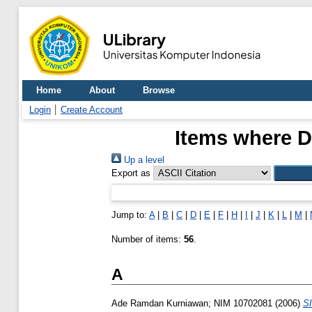
Home
About
Browse
Login
Create Account
Items where Di
Up a level
Export as
Jump to:
A
|
B
|
C
|
D
|
E
|
F
|
H
|
I
|
J
|
K
|
L
|
M
|
Number of items:
56
.
A
Ade Ramdan Kurniawan; NIM 10702081
(2006)
S