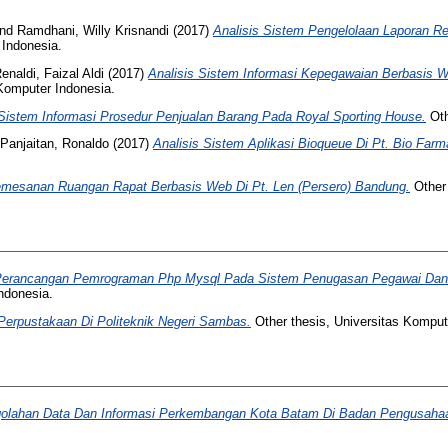
nd
Ramdhani, Willy Krisnandi
(2017)
Analisis Sistem Pengelolaan Laporan R
 Indonesia.
enaldi, Faizal Aldi
(2017)
Analisis Sistem Informasi Kepegawaian Berbasis W
 Komputer Indonesia.
Sistem Informasi Prosedur Penjualan Barang Pada Royal Sporting House.
Oth
Panjaitan, Ronaldo
(2017)
Analisis Sistem Aplikasi Bioqueue Di Pt. Bio Far
emesanan Ruangan Rapat Berbasis Web Di Pt. Len (Persero) Bandung.
Other 
erancangan Pemrograman Php Mysql Pada Sistem Penugasan Pegawai Dan 
ndonesia.
 Perpustakaan Di Politeknik Negeri Sambas.
Other thesis, Universitas Komput
golahan Data Dan Informasi Perkembangan Kota Batam Di Badan Pengusaha