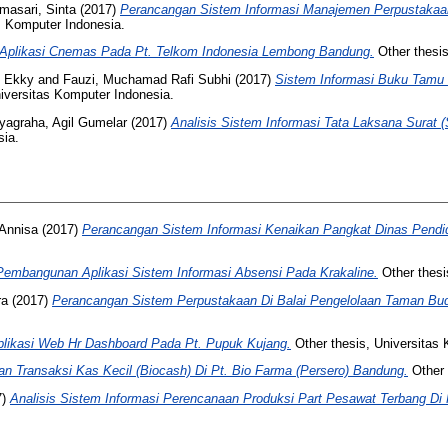
masari, Sinta
(2017)
Perancangan Sistem Informasi Manajemen Perpustakaan
s Komputer Indonesia.
 Aplikasi Cnemas Pada Pt. Telkom Indonesia Lembong Bandung.
Other thesis
f Ekky
and
Fauzi, Muchamad Rafi Subhi
(2017)
Sistem Informasi Buku Tamu
iversitas Komputer Indonesia.
yagraha, Agil Gumelar
(2017)
Analisis Sistem Informasi Tata Laksana Surat (
sia.
 Annisa
(2017)
Perancangan Sistem Informasi Kenaikan Pangkat Dinas Pendid
Pembangunan Aplikasi Sistem Informasi Absensi Pada Krakaline.
Other thesi
ra
(2017)
Perancangan Sistem Perpustakaan Di Balai Pengelolaan Taman Bu
ikasi Web Hr Dashboard Pada Pt. Pupuk Kujang.
Other thesis, Universitas
an Transaksi Kas Kecil (Biocash) Di Pt. Bio Farma (Persero) Bandung.
Other 
7)
Analisis Sistem Informasi Perencanaan Produksi Part Pesawat Terbang Di P