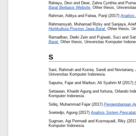
Rahayu, Devi
and
Dewi, Zahra Cynthia
and
Purna
Barat Berbasis Website.
Other thesis, Universita
Rahman, Aditya
and
Fatwa, Panji
(2017)
Analisis
Rahmansyah, Muhamad Rizky
and
Sanjaya, Arie
Hortikultura Provinsi Jawa Barat.
Other thesis, Un
Ramadhan, Dwiki Zein
and
Pujiwati, Suci
and
Sat
Barat.
Other thesis, Universitas Komputer Indone
S
Sani, Rahmah
and
Kurnia, Sandi
and
Novtariany,
Universitas Komputer Indonesia.
Saputra, Fajar
and
Marbun, Ali Syahrin M
(2017)
Setiawan, Khaidir Agung
and
fortuna, Orlando Ind
Komputer Indonesia.
Sidiq, Muhammad Fajar
(2017)
Pengembangan Apl
Soetedjo, Agung
(2017)
Analisis Sistem Pencatat
Sugman, Agi Permadi
and
Kusmayadi, Riky
(201
Komputer Indonesia.