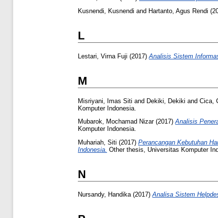
Kusnendi, Kusnendi
and
Hartanto, Agus Rendi
(2
L
Lestari, Virna Fuji
(2017)
Analisis Sistem Inform
M
Misriyani, Imas Siti
and
Dekiki, Dekiki
and
Cica, 
Komputer Indonesia.
Mubarok, Mochamad Nizar
(2017)
Analisis Pener
Komputer Indonesia.
Muhariah, Siti
(2017)
Perancangan Kebutuhan Hard
Indonesia.
Other thesis, Universitas Komputer In
N
Nursandy, Handika
(2017)
Analisa Sistem Helpdes