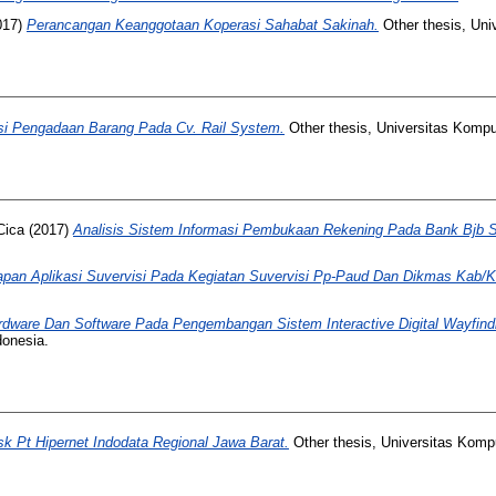
017)
Perancangan Keanggotaan Koperasi Sahabat Sakinah.
Other thesis, Uni
asi Pengadaan Barang Pada Cv. Rail System.
Other thesis, Universitas Kompu
Cica
(2017)
Analisis Sistem Informasi Pembukaan Rekening Pada Bank Bjb Sy
apan Aplikasi Suvervisi Pada Kegiatan Suvervisi Pp-Paud Dan Dikmas Kab/K
ware Dan Software Pada Pengembangan Sistem Interactive Digital Wayfindi
donesia.
k Pt Hipernet Indodata Regional Jawa Barat.
Other thesis, Universitas Komp