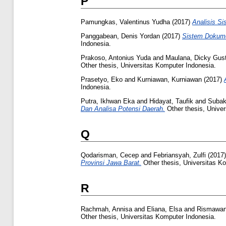
P
Pamungkas, Valentinus Yudha
(2017)
Analisis Si
Panggabean, Denis Yordan
(2017)
Sistem Dokumen
Indonesia.
Prakoso, Antonius Yuda
and
Maulana, Dicky Gust
Other thesis, Universitas Komputer Indonesia.
Prasetyo, Eko
and
Kurniawan, Kurniawan
(2017)
Indonesia.
Putra, Ikhwan Eka
and
Hidayat, Taufik
and
Subak
Dan Analisa Potensi Daerah.
Other thesis, Univer
Q
Qodarisman, Cecep
and
Febriansyah, Zulfi
(2017
Provinsi Jawa Barat.
Other thesis, Universitas K
R
Rachmah, Annisa
and
Eliana, Elsa
and
Rismawan
Other thesis, Universitas Komputer Indonesia.