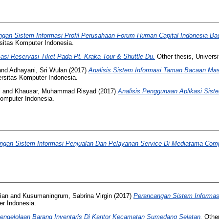
gan Sistem Informasi Profil Perusahaan Forum Human Capital Indonesia Ba
sitas Komputer Indonesia.
si Reservasi Tiket Pada Pt. Kraka Tour & Shuttle Du.
Other thesis, Univers
and
Adhayani, Sri Wulan
(2017)
Analisis Sistem Informasi Taman Bacaan Ma
ersitas Komputer Indonesia.
i
and
Khausar, Muhammad Risyad
(2017)
Analisis Penggunaan Aplikasi Sist
Komputer Indonesia.
ngan Sistem Informasi Penjualan Dan Pelayanan Service Di Mediatama Co
ian
and
Kusumaningrum, Sabrina Virgin
(2017)
Perancangan Sistem Informa
er Indonesia.
Pengelolaan Barang Inventaris Di Kantor Kecamatan Sumedang Selatan.
Other