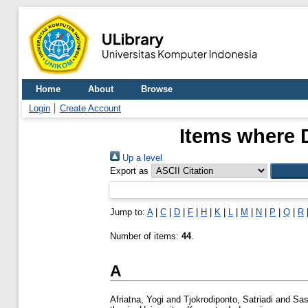
Home
About
Browse
Login
Create Account
Items where D
Up a level
Export as
Jump to:
A
|
C
|
D
|
F
|
H
|
K
|
L
|
M
|
N
|
P
|
Q
|
R
Number of items:
44
.
A
Afriatna, Yogi
and
Tjokrodiponto, Satriadi
and
Sas