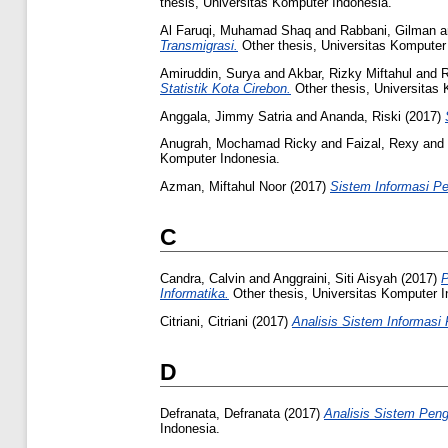
thesis, Universitas Komputer Indonesia.
Al Faruqi, Muhamad Shaq
and
Rabbani, Gilman
a
Transmigrasi.
Other thesis, Universitas Komputer
Amiruddin, Surya
and
Akbar, Rizky Miftahul
and
R
Statistik Kota Cirebon.
Other thesis, Universitas
Anggala, Jimmy Satria
and
Ananda, Riski
(2017)
Anugrah, Mochamad Ricky
and
Faizal, Rexy
and
Komputer Indonesia.
Azman, Miftahul Noor
(2017)
Sistem Informasi P
C
Candra, Calvin
and
Anggraini, Siti Aisyah
(2017)
P
Informatika.
Other thesis, Universitas Komputer I
Citriani, Citriani
(2017)
Analisis Sistem Informasi
D
Defranata, Defranata
(2017)
Analisis Sistem Pen
Indonesia.