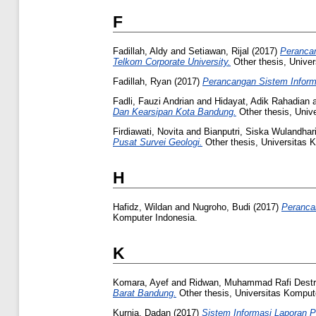
F
Fadillah, Aldy
and
Setiawan, Rijal
(2017)
Perancan
Telkom Corporate University.
Other thesis, Univer
Fadillah, Ryan
(2017)
Perancangan Sistem Informa
Fadli, Fauzi Andrian
and
Hidayat, Adik Rahadian
Dan Kearsipan Kota Bandung.
Other thesis, Univ
Firdiawati, Novita
and
Bianputri, Siska Wulandhar
Pusat Survei Geologi.
Other thesis, Universitas 
H
Hafidz, Wildan
and
Nugroho, Budi
(2017)
Peranca
Komputer Indonesia.
K
Komara, Ayef
and
Ridwan, Muhammad Rafi Destr
Barat Bandung.
Other thesis, Universitas Komput
Kurnia, Dadan
(2017)
Sistem Informasi Laporan 