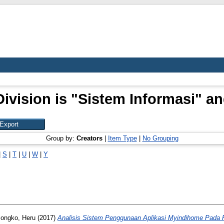
ivision is "Sistem Informasi" an
Group by:
Creators
|
Item Type
|
No Grouping
|
S
|
T
|
U
|
W
|
Y
ongko, Heru
(2017)
Analisis Sistem Penggunaan Aplikasi Myindihome Pada 