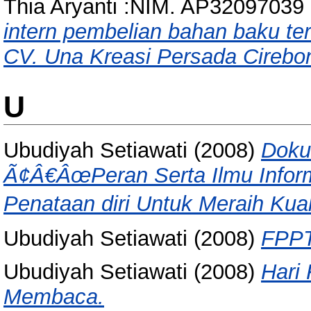
Thia Aryanti :NIM. AP32097039
intern pembelian bahan baku t
CV. Una Kreasi Persada Cirebo
U
Ubudiyah Setiawati
(2008)
Doku
Ã¢Â€ÂœPeran Serta Ilmu Infor
Penataan diri Untuk Meraih Ku
Ubudiyah Setiawati
(2008)
FPPT
Ubudiyah Setiawati
(2008)
Hari
Membaca.