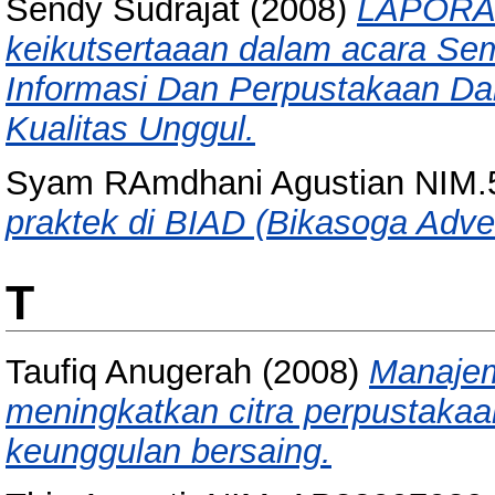
Sendy Sudrajat
(2008)
LAPORA
keikutsertaaan dalam acara S
Informasi Dan Perpustakaan Da
Kualitas Unggul.
Syam RAmdhani Agustian NIM.
praktek di BIAD (Bikasoga Adver
T
Taufiq Anugerah
(2008)
Manajem
meningkatkan citra perpustaka
keunggulan bersaing.