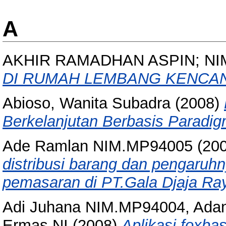
A
AKHIR RAMADHAN ASPIN; NIM
DI RUMAH LEMBANG KENCAN
Abioso, Wanita Subadra
(2008)
Berkelanjutan Berbasis Paradi
Ade Ramlan NIM.MP94005
(20
distribusi barang dan pengaru
pemasaran di PT.Gala Djaja Ra
Adi Juhana NIM.MP94004, Ada
Ermas NI
(2008)
Aplikasi foxb