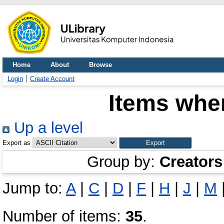
Home
About
Browse
Login
Create Account
Items wher
Up a level
Export as
Group by:
Creators
Jump to:
A
|
C
|
D
|
F
|
H
|
J
|
M
Number of items:
35
.