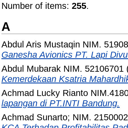
Number of items:
255
.
A
Abdul Aris Mustaqin NIM. 5190
Ganesha Avionics PT. Lapi Divu
Abdul Mubarak NIM. 52106701
Kemerdekaan Ksatria Mahardhi
Achmad Lucky Rianto NIM.418
lapangan di PT.INTI Bandung.
Achmad Sunarto; NIM. 2150002
KCA Terhadap Profitabilitas P