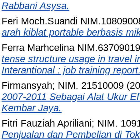
Rabbani Asysa.
Feri Moch.Suandi NIM.1080900
arah kiblat portable berbasis mik
Ferra Marhcelina NIM.6370901
tense structure usage in travel 
Interantional : job training report
Firmansyah; NIM. 21510009
(2
2007-2011 Sebagai Alat Ukur Ef
Kembar Jaya.
Fitri Fauziah Apriliani; NIM. 10
Penjualan dan Pembelian di Toko