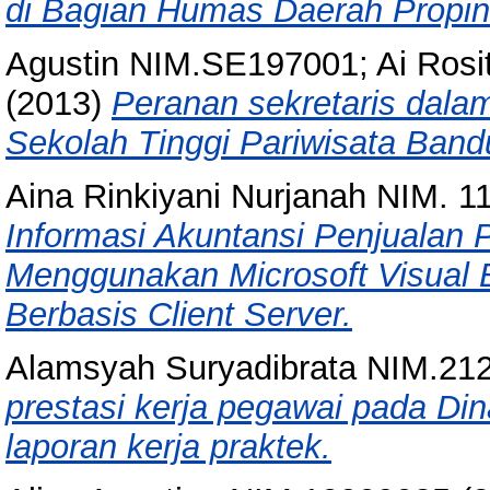
di Bagian Humas Daerah Propin
Agustin NIM.SE197001; Ai Rosi
(2013)
Peranan sekretaris dalam
Sekolah Tinggi Pariwisata Band
Aina Rinkiyani Nurjanah NIM. 
Informasi Akuntansi Penjualan
Menggunakan Microsoft Visual 
Berbasis Client Server.
Alamsyah Suryadibrata NIM.21
prestasi kerja pegawai pada Di
laporan kerja praktek.