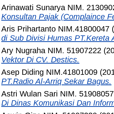
Arinawati Sunarya NIM. 213090
Konsultan Pajak (Complaince 
Aris Prihartanto NIM.41800047
(
di Sub Divisi Humas PT.Kereta A
Ary Nugraha NIM. 51907222
(2
Vektor Di CV. Destics.
Asep Diding NIM.41801009
(20
PT.Radio Al-Arriq Sekar Bagus.
Astri Wulan Sari NIM. 51908057
Di Dinas Komunikasi Dan Inform