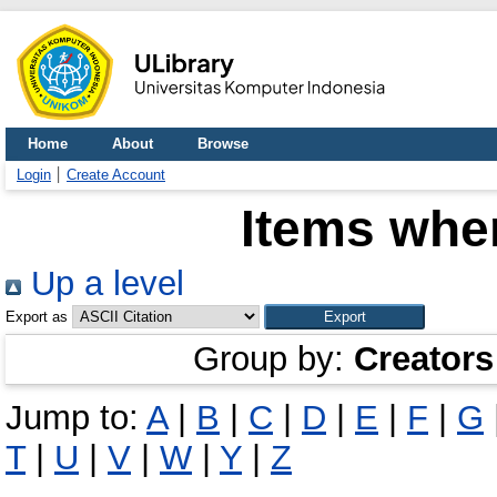
Home
About
Browse
Login
Create Account
Items wher
Up a level
Export as
Group by:
Creators
Jump to:
A
|
B
|
C
|
D
|
E
|
F
|
G
T
|
U
|
V
|
W
|
Y
|
Z