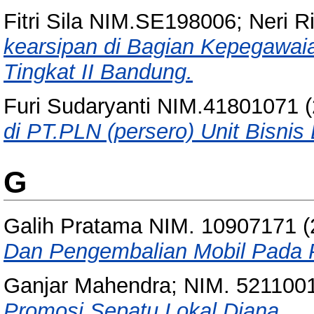
Fitri Sila NIM.SE198006; Neri 
kearsipan di Bagian Kepegawai
Tingkat II Bandung.
Furi Sudaryanti NIM.41801071
(
di PT.PLN (persero) Unit Bisnis
G
Galih Pratama NIM. 10907171
(
Dan Pengembalian Mobil Pada 
Ganjar Mahendra; NIM. 521100
Promosi Sepatu Lokal Diana.