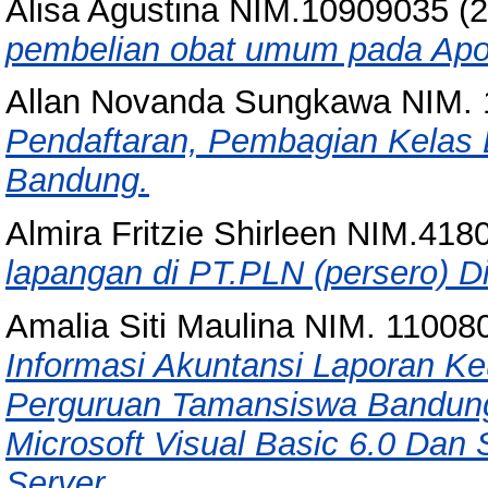
Alisa Agustina NIM.10909035
(2
pembelian obat umum pada Apo
Allan Novanda Sungkawa NIM.
Pendaftaran, Pembagian Kelas 
Bandung.
Almira Fritzie Shirleen NIM.41
lapangan di PT.PLN (persero) Di
Amalia Siti Maulina NIM. 11008
Informasi Akuntansi Laporan K
Perguruan Tamansiswa Bandun
Microsoft Visual Basic 6.0 Dan
Server.