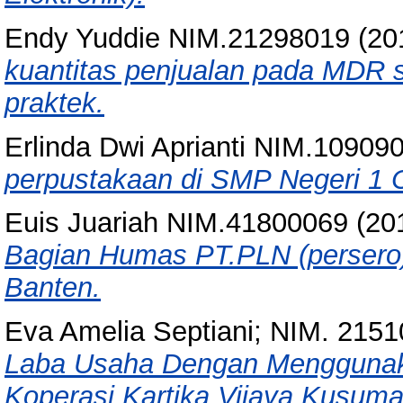
Endy Yuddie NIM.21298019
(20
kuantitas penjualan pada MDR s
praktek.
Erlinda Dwi Aprianti NIM.10909
perpustakaan di SMP Negeri 1 
Euis Juariah NIM.41800069
(20
Bagian Humas PT.PLN (persero) 
Banten.
Eva Amelia Septiani; NIM. 215
Laba Usaha Dengan Menggunaka
Koperasi Kartika Vijaya Kusuma