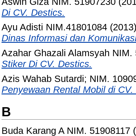
Aswin Giza NIM. 51907230
(20
Di CV. Destics.
Ayu Adisti NIM.41801084
(2013
Dinas Informasi dan Komunikas
Azahar Ghazali Alamsyah NIM.
Stiker Di CV. Destics.
Azis Wahab Sutardi; NIM. 1090
Penyewaan Rental Mobil di CV.
B
Buda Karang A NIM. 51908117
(