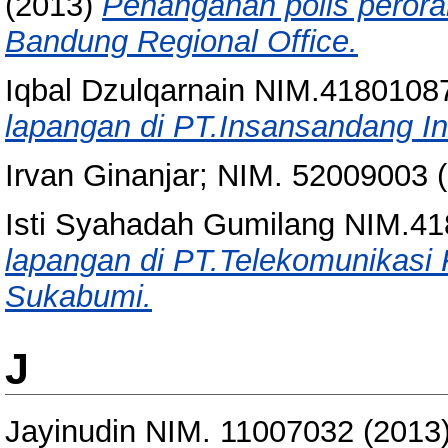
(2013)
Penanganan polis perora
Bandung Regional Office.
Iqbal Dzulqarnain NIM.4180108
lapangan di PT.Insansandang I
Irvan Ginanjar; NIM. 52009003
(
Isti Syahadah Gumilang NIM.4
lapangan di PT.Telekomunikasi 
Sukabumi.
J
Jayinudin NIM. 11007032
(2013