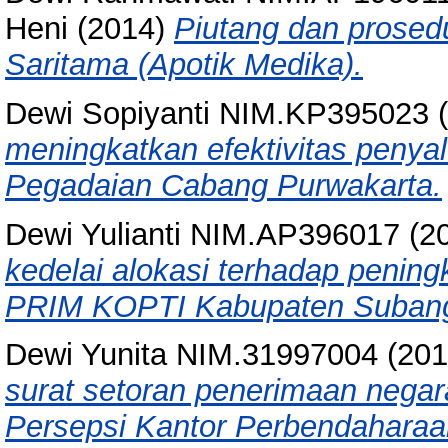
Heni
(2014)
Piutang dan prosed
Saritama (Apotik Medika).
Dewi Sopiyanti NIM.KP395023
(
meningkatkan efektivitas penya
Pegadaian Cabang Purwakarta.
Dewi Yulianti NIM.AP396017
(2
kedelai alokasi terhadap peningk
PRIM KOPTI Kabupaten Suban
Dewi Yunita NIM.31997004
(20
surat setoran penerimaan negar
Persepsi Kantor Perbendahara