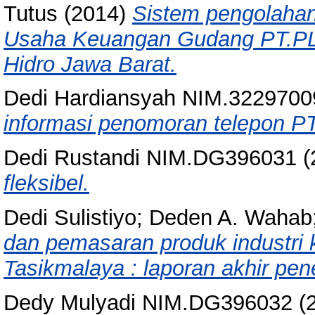
Tutus
(2014)
Sistem pengolahan
Usaha Keuangan Gudang PT.PLN
Hidro Jawa Barat.
Dedi Hardiansyah NIM.3229700
informasi penomoran telepon P
Dedi Rustandi NIM.DG396031
(
fleksibel.
Dedi Sulistiyo; Deden A. Wahab
dan pemasaran produk industri k
Tasikmalaya : laporan akhir pene
Dedy Mulyadi NIM.DG396032
(