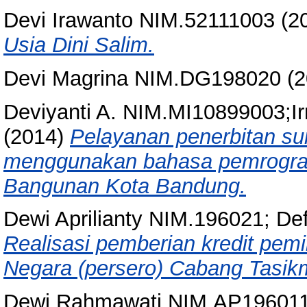
Devi Irawanto NIM.52111003
(2
Usia Dini Salim.
Devi Magrina NIM.DG198020
(2
Deviyanti A. NIM.MI10899003;Ir
(2014)
Pelayanan penerbitan su
menggunakan bahasa pemrograma
Bangunan Kota Bandung.
Dewi Aprilianty NIM.196021; De
Realisasi pemberian kredit pem
Negara (persero) Cabang Tasik
Dewi Rahmawati NIM.AP196011