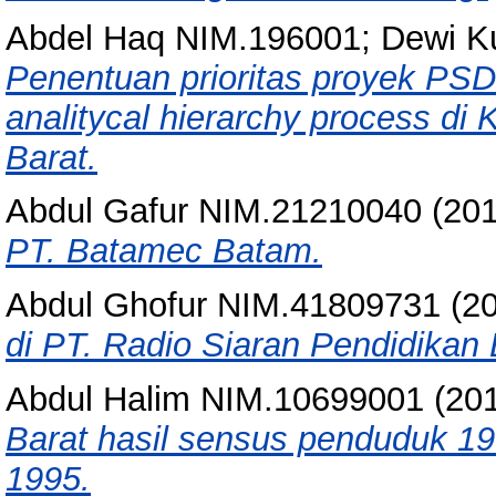
Abdel Haq NIM.196001; Dewi Ku
Penentuan prioritas proyek P
analitycal hierarchy process d
Barat.
Abdul Gafur NIM.21210040
(20
PT. Batamec Batam.
Abdul Ghofur NIM.41809731
(2
di PT. Radio Siaran Pendidikan
Abdul Halim NIM.10699001
(20
Barat hasil sensus penduduk 19
1995.