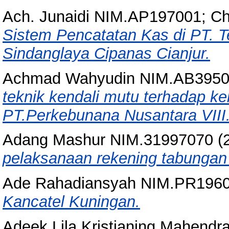
Ach. Junaidi NIM.AP197001; C
Sistem Pencatatan Kas di PT. 
Sindanglaya Cipanas Cianjur.
Achmad Wahyudin NIM.AB395
teknik kendali mutu terhadap ke
PT.Perkebunana Nusantara VIII
Adang Mashur NIM.31997070
(
pelaksanaan rekening tabunga
Ade Rahadiansyah NIM.PR196
Kancatel Kuningan.
Adeek Lila Kristianing Mahendr