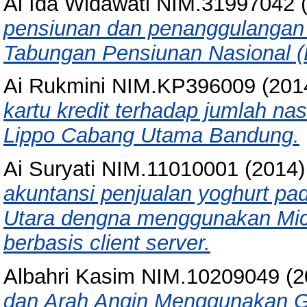
Ai Ida Widawati NIM.31997042
(
pensiunan dan penanggulangan 
Tabungan Pensiunan Nasional (
Ai Rukmini NIM.KP396009
(201
kartu kredit terhadap jumlah na
Lippo Cabang Utama Bandung.
Ai Suryati NIM.11010001
(2014
akuntansi penjualan yoghurt p
Utara dengna menggunakan Mic
berbasis client server.
Albahri Kasim NIM.10209049
(2
dan Arah Angin Menggunakan G