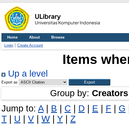
Home
About
Browse
Login
Create Account
Items wher
Up a level
Export as
Group by:
Creators
Jump to:
A
|
B
|
C
|
D
|
E
|
F
|
G
T
|
U
|
V
|
W
|
Y
|
Z