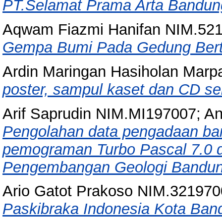
PT.Selamat Prama Arta Bandun
Aqwam Fiazmi Hanifan NIM.52
Gempa Bumi Pada Gedung Berti
Ardin Maringan Hasiholan Mar
poster, sampul kaset dan CD se
Arif Saprudin NIM.MI197007; A
Pengolahan data pengadaan b
pemograman Turbo Pascal 7.0 di
Pengembangan Geologi Bandun
Ario Gatot Prakoso NIM.32197
Paskibraka Indonesia Kota Band