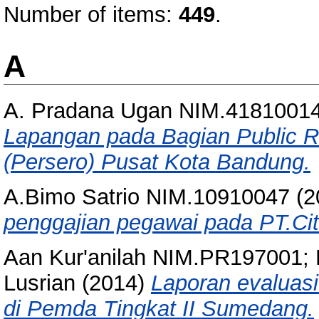
Number of items:
449
.
A
A. Pradana Ugan NIM.4181001
Lapangan pada Bagian Public Re
(Persero) Pusat Kota Bandung.
A.Bimo Satrio NIM.10910047
(2
penggajian pegawai pada PT.Cit
Aan Kur'anilah NIM.PR197001;
Lusrian
(2014)
Laporan evaluas
di Pemda Tingkat II Sumedang.