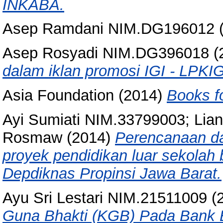
INKABA.
Asep Ramdani NIM.DG196012
Asep Rosyadi NIM.DG396018
(
dalam iklan promosi IGI - LPKIG
Asia Foundation
(2014)
Books fo
Ayi Sumiati NIM.33799003; Lia
Rosmaw
(2014)
Perencanaan da
proyek pendidikan luar sekolah
Depdiknas Propinsi Jawa Barat.
Ayu Sri Lestari NIM.21511009
(
Guna Bhakti (KGB) Pada Bank