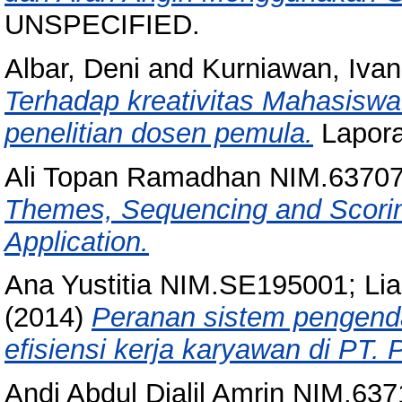
UNSPECIFIED.
Albar, Deni
and
Kurniawan, Ivan
Terhadap kreativitas Mahasiswa 
penelitian dosen pemula.
Lapora
Ali Topan Ramadhan NIM.6370
Themes, Sequencing and Scorin
Application.
Ana Yustitia NIM.SE195001; Li
(2014)
Peranan sistem pengenda
efisiensi kerja karyawan di PT.
Andi Abdul Djalil Amrin NIM.63