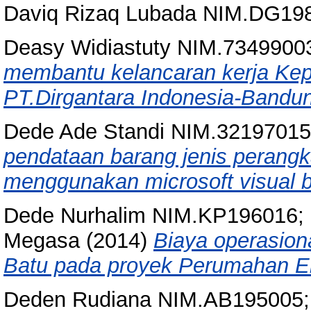
Daviq Rizaq Lubada NIM.DG19
Deasy Widiastuty NIM.7349900
membantu kelancaran kerja Kepa
PT.Dirgantara Indonesia-Bandu
Dede Ade Standi NIM.32197015
pendataan barang jenis perang
menggunakan microsoft visual b
Dede Nurhalim NIM.KP196016;
Megasa
(2014)
Biaya operasion
Batu pada proyek Perumahan E
Deden Rudiana NIM.AB195005;