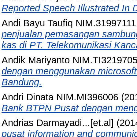
Reported Speech Illustrated In D
Andi Bayu Taufiq NIM.31997111
penjualan pemasangan sambung
kas di PT. Telekomunikasi Kanc
Andik Mariyanto NIM.TI321970
dengan menggunakan microsoft 
Bandung.
Andri Dinata NIM.MI396006
(20
Bank BTPN Pusat dengan mengg
Andrias Darmayadi...[et.al]
(201
pusat information and communic